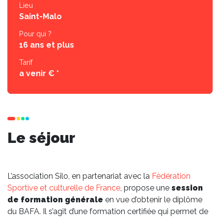
Lieu
Saint-Malo
Pour qui ?
16 ans et plus
Tarif
a venir € *
Le séjour
L’association Silo, en partenariat avec la
Fédération
Sportive et culturelle de France
, propose une
session
de formation générale
en vue d’obtenir le diplôme
du BAFA. Il s’agit d’une formation certifiée qui permet de