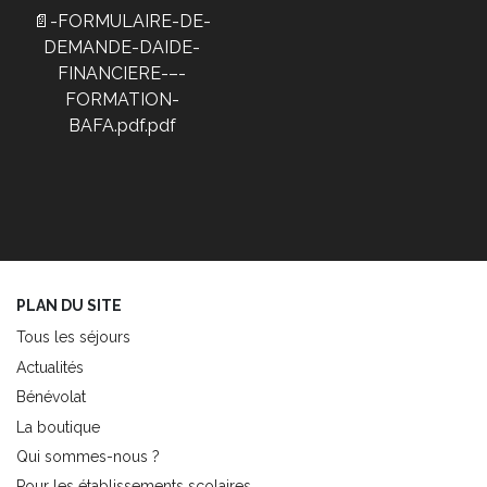
📄-FORMULAIRE-DE-
DEMANDE-DAIDE-
FINANCIERE-–-
FORMATION-
BAFA.pdf.pdf
PLAN DU SITE
Tous les séjours
Actualités
Bénévolat
La boutique
Qui sommes-nous ?
Pour les établissements scolaires