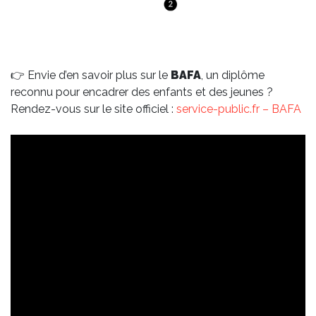
👉 Envie d’en savoir plus sur le
BAFA
, un diplôme
reconnu pour encadrer des enfants et des jeunes ?
Rendez-vous sur le site officiel :
service-public.fr – BAFA