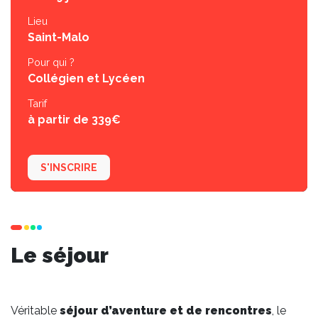
Lieu
Saint-Malo
Pour qui ?
Collégien et Lycéen
Tarif
à partir de 339€
S'INSCRIRE
Le séjour
Véritable
séjour d’aventure et de rencontres
, le