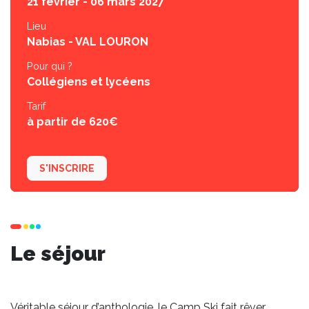
21 février - 06 mars 2027
Lieu
Nabias - VAL LOURON
Pour qui ?
Collégiens et lycéens
Tarif
à partir de 620€
S'INSCRIRE
Le séjour
Véritable séjour d’anthologie, le Camp Ski fait rêver