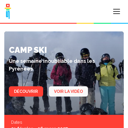
CAMP SKI
Une semaine inoubliable dans les
Pyrénées
DÉCOUVRIR
VOIR LA VIDÉO
Dates